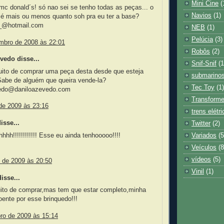
Mini Cine
(
mc donald´s! só nao sei se tenho todas as peças... o
Navios
(1)
 é mais ou menos quanto soh pra eu ter a base?
_@hotmail.com
NEB
(1)
Pelúcia
(3)
mbro de 2008 às 22:01
Robôs
(2)
vedo disse...
Snif-Snif
(1
uito de comprar uma peça desta desde que esteja
submarino
Sabe de alguém que queira vende-la?
Tec Toy
(1)
vedo@daniloazevedo.com
Transforme
de 2009 às 23:16
trens elétr
sse...
Twitter
(2)
hh!!!!!!!!!!!! Esse eu ainda tenhooooo!!!!
Variados
(5
Veículos
(8
vídeos
(5)
o de 2009 às 20:50
Vinil
(1)
isse...
uito de comprar,mas tem que estar completo,minha
doente por esse brinquedo!!!
bro de 2009 às 15:14