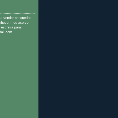
ja vender brinquedos
onhecer meu acervo
 escreva para:
ail.com