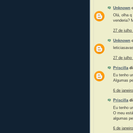
Unknown
d
Olá, olha q
venderia? M
27 de julho
Unknown
d
leticiasav
27 de julho
Priscilla
di
Eu tenho u
Algumas pe
6 de janeir
Priscilla
di
Eu tenho u
O meu está
algumas peç
6 de janeir