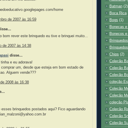
Batman
(2)
nquedoeducativo.googlepages.com/home
Boca Rica
mbro de 2007 às 16:59
Bogs
(1)
Bonecas e 
sse...
Bonecos e 
 bom rever este brinquedo eu tive e brinquei muito...
Brinquedos
o de 2007 às 14:38
Brinquedos
Chips
(2)
apasi
disse...
Coleção Ba
tinha e eu adorava!
e comprar um, desde que esteja em bom estado de
Coleção Ba
ao. Alguem vende???
Coleção Bo
coleção Es
 de 2008 às 16:38
Coleção Me
...
Coleção M
coleção Pl
 esses brinquedos postados aqui? Fico aguardando
Coleção R
lilian_malzoni@yahoo.com.br
Coleção S
Coleção S