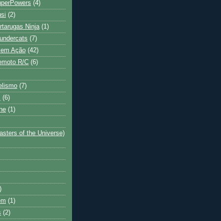
uperPowers
(4)
si
(2)
rtarugas Ninja
(1)
undercats
(7)
 em Ação
(42)
emoto R/C
(6)
elismo
(7)
s
(6)
he
(1)
sters of the Universe)
)
em
(1)
s
(2)