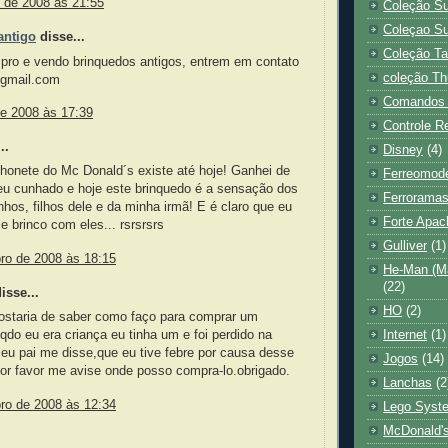
o de 2008 às 21:55
Coleção S
Coleçao Su
antigo
disse...
Coleção Ta
mpro e vendo brinquedos antigos, entrem em contato
coleção Th
gmail.com
Comandos
de 2008 às 17:39
Controle R
..
Disney
(4)
honete do Mc Donald´s existe até hoje! Ganhei de
Ferreomod
eu cunhado e hoje este brinquedo é a sensação dos
Ferrorama
hos, filhos dele e da minha irmã! E é claro que eu
Forte Apac
 e brinco com eles... rsrsrsrs
Gulliver
(1)
bro de 2008 às 18:15
He-Man (Ma
(22)
sse...
HO
(2)
gostaria de saber como faço para comprar um
qdo eu era criança eu tinha um e foi perdido na
Internet
(1)
eu pai me disse,que eu tive febre por causa desse
Jogos
(14)
or favor me avise onde posso compra-lo.obrigado.
Lanchas
(2
bro de 2008 às 12:34
Lego Syst
McDonald'