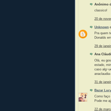
Anônimo di
classico!
20 de nove
Unknown
d
Pra quem t
Donalds em
29 de janei
Ana Cláudi
Olá, eu go
estado, min
caso alg~ué
anaclaudi
31 de janei
Bazar Lucy
Como faço 
Pode me aj
22 de març