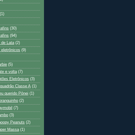
(1)
afins
(30)
afins
(94)
 de Lata
(2)
 eletrônicos
(9)
rbie
(5)
te e volta
(7)
tões Eletrônicos
(3)
quadrão Classe A
(1)
u querido Pônei
(1)
oranguinho
(2)
aymobil
(7)
ambo
(3)
noopy Peanuts
(2)
uper Massa
(1)