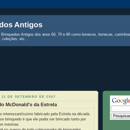
dos Antigos
 Brinquedos Antigos dos anos 60, 70 e 80 como bonecos, bonecas, carrinhos
 coleções, etc...
 11 DE SETEMBRO DE 2007
o McDonald's da Estrela
 interessantíssimo fabricado pela Estrela na década
sse brinquedo é que ele podia ser brincado tanto por
or meninas.
el no acervo de todo colecionador de brinquedos