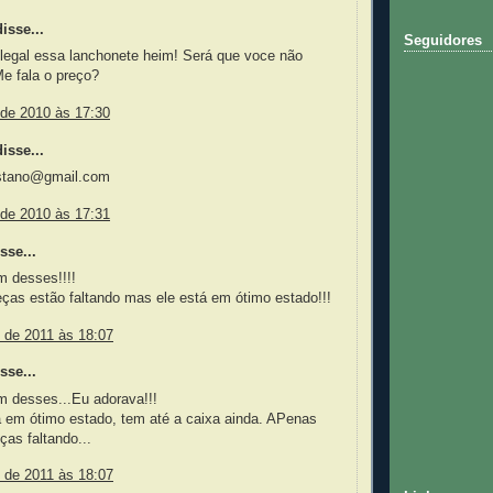
isse...
Seguidores
 legal essa lanchonete heim! Será que voce não
e fala o preço?
 de 2010 às 17:30
isse...
astano@gmail.com
 de 2010 às 17:31
sse...
m desses!!!!
ças estão faltando mas ele está em ótimo estado!!!
o de 2011 às 18:07
sse...
m desses...Eu adorava!!!
 em ótimo estado, tem até a caixa ainda. APenas
as faltando...
o de 2011 às 18:07