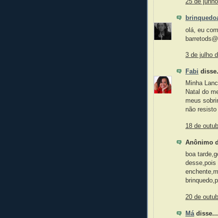
25 de junh
brinquedo
olá, eu co
barretods@
3 de julho 
Fabi
disse.
Minha Lanc
Natal do m
meus sobrin
não resisto
18 de outu
Anônimo di
boa tarde,
desse,pois 
enchente,m
brinquedo,p
20 de outu
Má
disse...