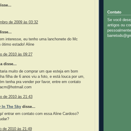
sse...
Contato
Se você dese
mbro de 2009 às 03:32
antigos ou c
pessoalmente
isse...
barretods@gm
em interesse, eu tenho uma lanchonete do Mc
 ótimo estado! Aline
ro de 2010 às 09:27
a disse...
staria muito de comprar um que esteja em bom
ha filha de 6 anos viu a foto, e está louca por um,
m tenha pra vender por favor, entre em contato
a-acm@hotmail.com
ro de 2010 às 21:43
 In The Sky
disse...
p/ entrar em contato com essa Aline Cardoso?
udar?
o de 2010 às 21:49