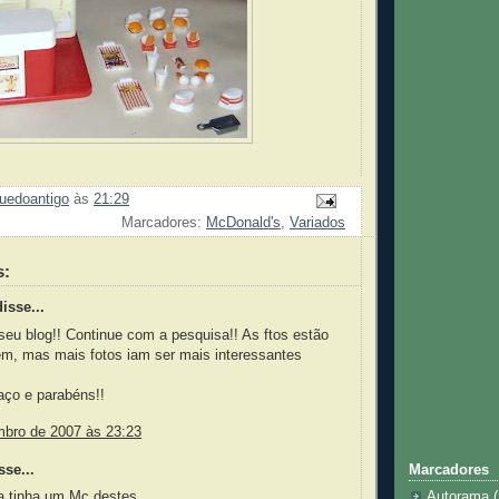
quedoantigo
às
21:29
Marcadores:
McDonald's
,
Variados
s:
isse...
eu blog!! Continue com a pesquisa!! As ftos estão
m, mas mais fotos iam ser mais interessantes
aço e parabéns!!
mbro de 2007 às 23:23
Marcadores
sse...
a tinha um Mc destes.
Autorama
(