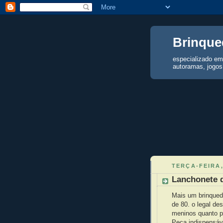
Brinque
especializado em
autoramas, jogos,
TERÇA-FEIRA,
Lanchonete d
Mais um brinquedo
de 80. o legal de
meninos quanto p
Peça indispensáv