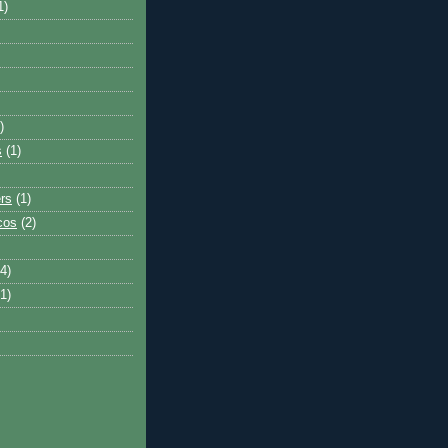
1)
)
s
(1)
rs
(1)
icos
(2)
4)
1)