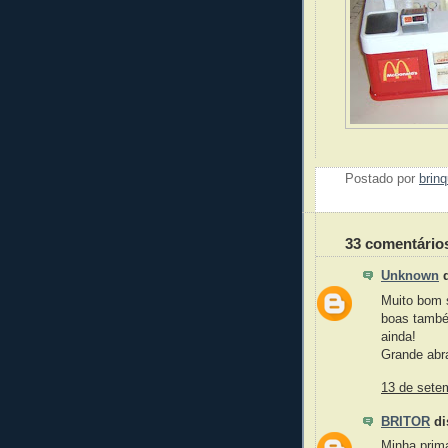
Postado por
brin
33 comentário
Unknown
d
Muito bom s
boas també
ainda!
Grande abr
13 de sete
BRITOR
di
Minha prim