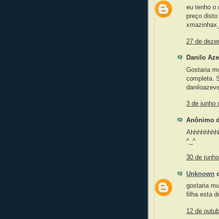
eu tenho o 
preço disto
xmazinhax
27 de deze
Danilo Aze
Gostaria m
completa. 
daniloaze
3 de junho 
Anônimo di
Ahhhhhhhhhh
^_^
30 de junh
Unknown
d
gostaria m
filha esta 
12 de outu