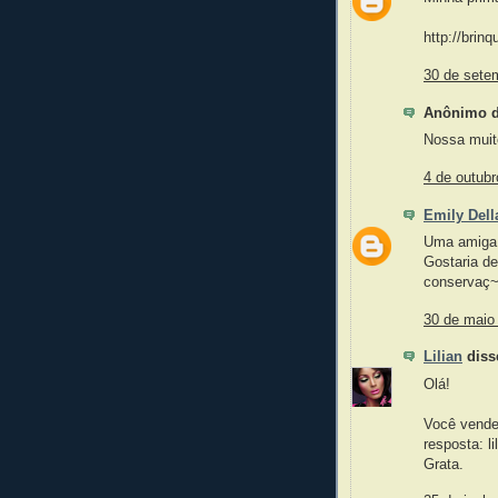
http://bri
30 de sete
Anônimo di
Nossa muito
4 de outubr
Emily Dell
Uma amiga 
Gostaria d
conservaç~
30 de maio
Lilian
disse
Olá!
Você vende
resposta: 
Grata.